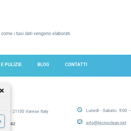
 come i tuoi dati vengono elaborati
.
 E PULIZIE
BLOG
CONTATTI
aci
Lunedì - Sabato 9:00 
no 19 - 21100 Varese Italy
e
info@tecnoclean.net
169 7562